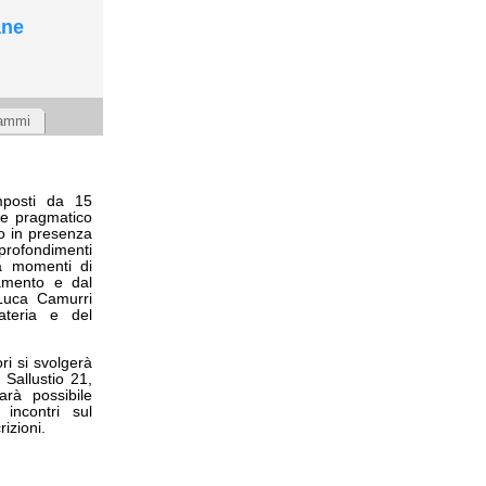
ane
ammi
omposti da 15
nte pragmatico
o in presenza
pprofondimenti
 a momenti di
camento e dal
 Luca Camurri
materia e del
ri si svolgerà
Sallustio 21,
rà possibile
 incontri sul
rizioni.