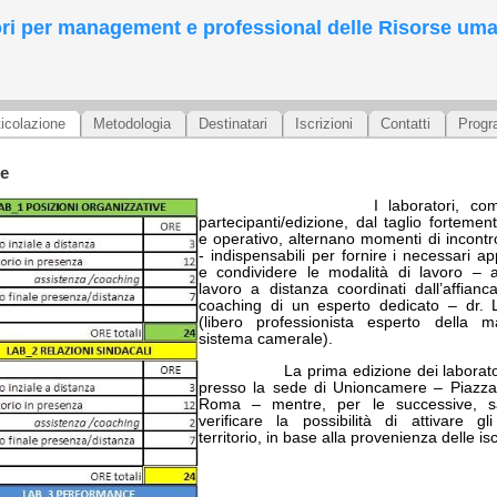
ri per management e professional delle Risorse um
ticolazione
Metodologia
Destinatari
Iscrizioni
Contatti
Progr
ne
I laboratori, c
partecipanti/edizione, dal taglio forteme
e operativo, alternano momenti di incontr
- indispensabili per fornire i necessari a
e condividere le modalità di lavoro –
lavoro a distanza coordinati dall’affian
coaching di un esperto dedicato – dr.
(libero professionista esperto della 
sistema camerale).
La prima edizione dei laborato
presso la sede di Unioncamere – Piazza 
Roma – mentre, per le successive, sa
verificare la possibilità di attivare gli
territorio, in base alla provenienza delle isc